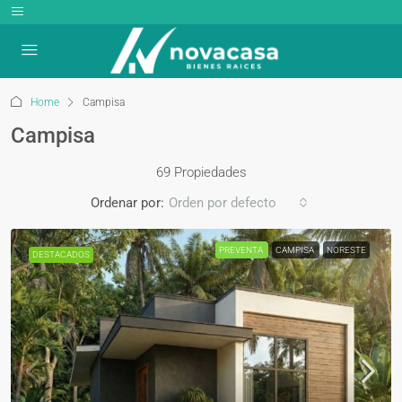
Home
Campisa
Campisa
69 Propiedades
Ordenar por:
Orden por defecto
PREVENTA
CAMPISA
NORESTE
DESTACADOS