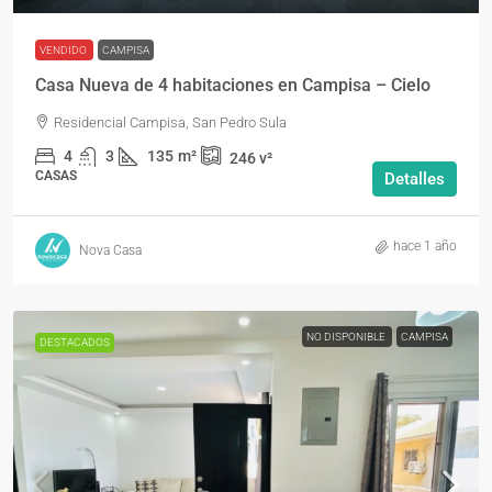
VENDIDO
CAMPISA
Casa Nueva de 4 habitaciones en Campisa – Cielo
Residencial Campisa, San Pedro Sula
4
3
135
m²
246
v²
CASAS
Detalles
hace 1 año
Nova Casa
NO DISPONIBLE
CAMPISA
DESTACADOS