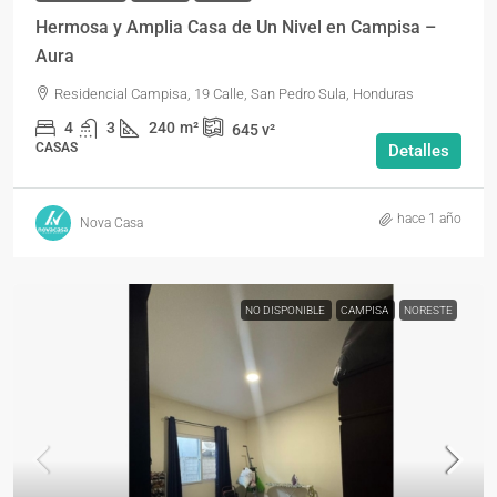
Hermosa y Amplia Casa de Un Nivel en Campisa –
Aura
Residencial Campisa, 19 Calle, San Pedro Sula, Honduras
4
3
240
m²
645
v²
CASAS
Detalles
hace 1 año
Nova Casa
NO DISPONIBLE
CAMPISA
NORESTE