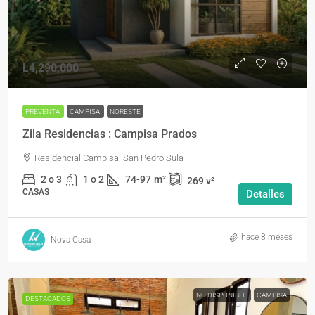
L4,290,000
PREVENTA
CAMPISA
NORESTE
Zila Residencias : Campisa Prados
Residencial Campisa, San Pedro Sula
2 o 3
1 o 2
74-97
m²
269
v²
CASAS
Detalles
hace 8 meses
Nova Casa
NO DISPONIBLE
CAMPISA
DESTACADOS