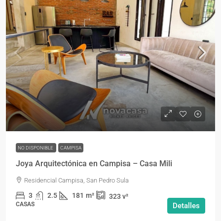
NO DISPONIBLE
CAMPISA
Joya Arquitectónica en Campisa – Casa Mili
Residencial Campisa, San Pedro Sula
3
2.5
181
m²
323
v²
CASAS
Detalles