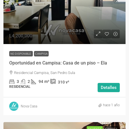
L4,200,000
NO DISPONIBLE
CAMPISA
Oportunidad en Campisa: Casa de un piso – Ela
Residencial Campisa, San Pedro Sula
3
2
94
m²
310
v²
RESIDENCIAL
Detalles
hace 1 año
Nova Casa
EN VENTA
CAMPISA