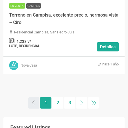
EN VENTA
CAMPISA
Terreno en Campisa, excelente precio, hermosa vista
– Ciro
Residencial Campisa, San Pedro Sula
1,238
v²
LOTE, RESIDENCIAL
Detalles
hace 1 año
Nova Casa
1
2
3
Featured Listings