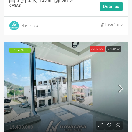
3
2
125
m²
287
v²
CASAS
Detalles
hace 1 año
Nova Casa
VENDIDO
CAMPISA
DESTACADOS
L5,400,000