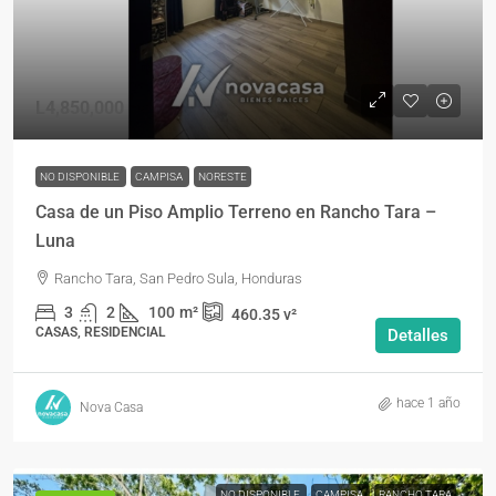
L4,850,000
NO DISPONIBLE
CAMPISA
NORESTE
Casa de un Piso Amplio Terreno en Rancho Tara –
Luna
Rancho Tara, San Pedro Sula, Honduras
3
2
100
m²
460.35
v²
CASAS, RESIDENCIAL
Detalles
hace 1 año
Nova Casa
NO DISPONIBLE
CAMPISA
RANCHO TARA