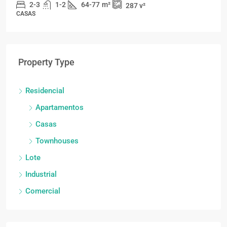
2-3
1-2
64-77
m²
287
v²
CASAS
Property Type
Residencial
Apartamentos
Casas
Townhouses
Lote
Industrial
Comercial