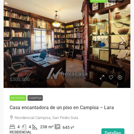
$300,000
EN VENTA
CAMPISA
Casa encantadora de un piso en Campisa – Lara
Residencial Campisa, San Pedro Sula
4
4
238
m²
645
v²
RESIDENCIAL
Detalles