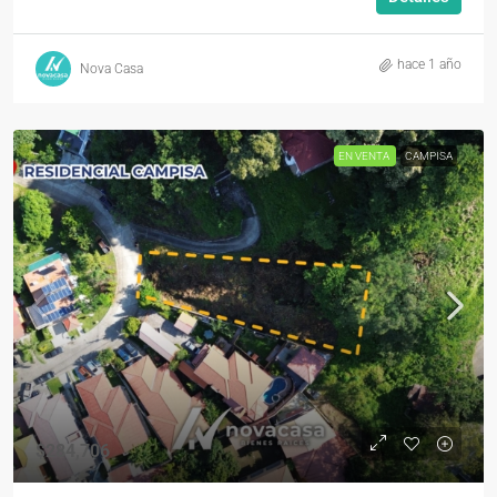
hace 1 año
Nova Casa
EN VENTA
CAMPISA
$284,706