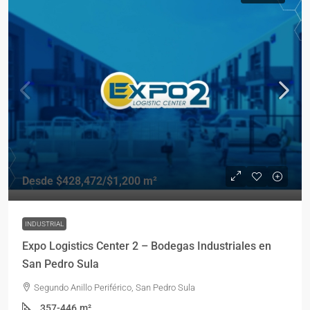
Desde
$428,472
/$1,200 m²
INDUSTRIAL
Expo Logistics Center 2 – Bodegas Industriales en
San Pedro Sula
Segundo Anillo Periférico, San Pedro Sula
357-446
m²