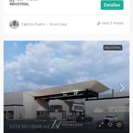
INDUSTRIAL
Detalles
hace 5 meses
Fabricio Puerto – Nova Casa
INDUSTRIAL
$374,981
/$848 m2