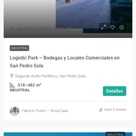
Desde
$349,492
/$1,100 m2
INDUSTRIAL
Logistic Park – Bodegas y Locales Comerciales en
San Pedro Sula
Segundo Anillo Periférico, San Pedro Sula
318–482
m²
INDUSTRIAL
Detalles
hace 5 meses
Fabricio Puerto – Nova Casa
INDUSTRIAL