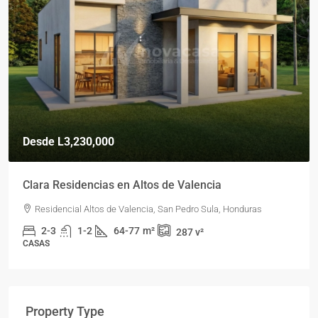
Desde
L3,230,000
Clara Residencias en Altos de Valencia
Residencial Altos de Valencia, San Pedro Sula, Honduras
2-3
1-2
64-77
m²
287
v²
CASAS
Property Type