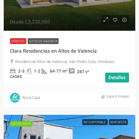
Desde
L3,230,000
VENDIDO
ALTOS DE VALENCIA
Clara Residencias en Altos de Valencia
Residencial Altos de Valencia, San Pedro Sula, Honduras
2-3
1-2
64-77
m²
287
v²
CASAS
Detalles
hace 6 meses
Nova Casa
NO DISPONIBLE
NOR OESTE
DESTACADOS