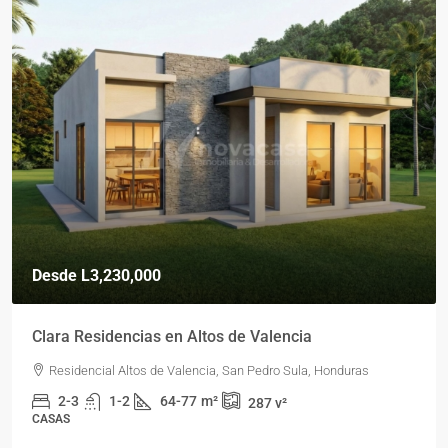
Desde
L3,230,000
Clara Residencias en Altos de Valencia
Residencial Altos de Valencia, San Pedro Sula, Honduras
2-3
1-2
64-77
m²
287
v²
CASAS