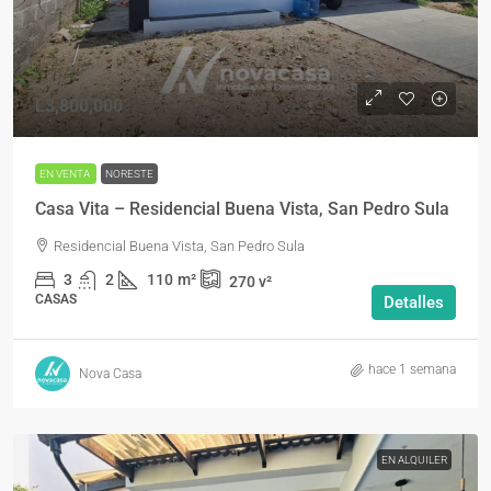
L3,800,000
EN VENTA
NORESTE
Casa Vita – Residencial Buena Vista, San Pedro Sula
Residencial Buena Vista, San Pedro Sula
3
2
110
m²
270
v²
CASAS
Detalles
hace 1 semana
Nova Casa
EN ALQUILER