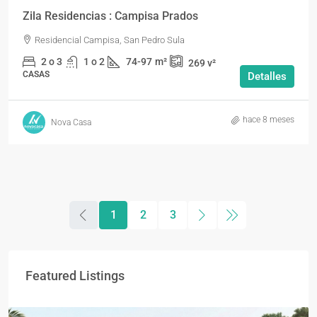
Zila Residencias : Campisa Prados
Residencial Campisa, San Pedro Sula
2 o 3
1 o 2
74-97
m²
269
v²
CASAS
Detalles
hace 8 meses
Nova Casa
1
2
3
Featured Listings