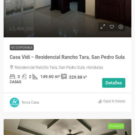
L5,400,000
NO DISPONIBLE
Casa Vidi – Residencial Rancho Tara, San Pedro Sula
Residencial Rancho Tara, San Pedro Sula, Honduras
3
2
149.60
m²
329.88
v²
CASAS
Detalles
hace 4 meses
Nova Casa
EN VENTA