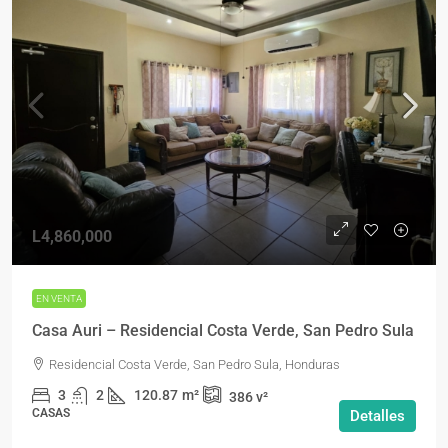
L4,860,000
EN VENTA
Casa Auri – Residencial Costa Verde, San Pedro Sula
Residencial Costa Verde, San Pedro Sula, Honduras
3
2
120.87
m²
386
v²
CASAS
Detalles