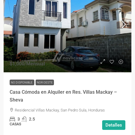
$1,000
/Mensual
NO DISPONIBLE
NOR OESTE
Casa Cómoda en Alquiler en Res. Villas Mackay –
Sheva
Residencial Villas Mackay, San Pedro Sula, Honduras
3
2.5
CASAS
Detalles