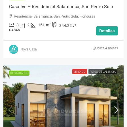
Casa Ive – Residencial Salamanca, San Pedro Sula
Residencial Salamanca, San Pedro Sula, Honduras
3
2
151
m²
344.22
v²
CASAS
Detalles
hace 4 meses
Nova Casa
VENDIDO
ALTOS DE VALENCIA
DESTACADOS