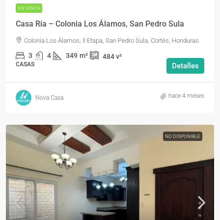
EN VENTA
Casa Ria – Colonia Los Álamos, San Pedro Sula
Colonia Los Álamos, II Etapa, San Pedro Sula, Cortés, Honduras
3
4
349
m²
484
v²
CASAS
Detalles
hace 4 meses
Nova Casa
NO DISPONIBLE