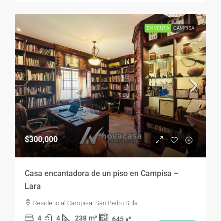
EN VENTA
CAMPISA
$300,000
Casa encantadora de un piso en Campisa –
Lara
Residencial Campisa, San Pedro Sula
4
4
238
m²
645
v²