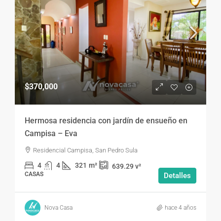
$370,000
Hermosa residencia con jardín de ensueño en
Campisa – Eva
Residencial Campisa, San Pedro Sula
4
4
321
m²
639.29
v²
CASAS
Detalles
Nova Casa
hace 4 años