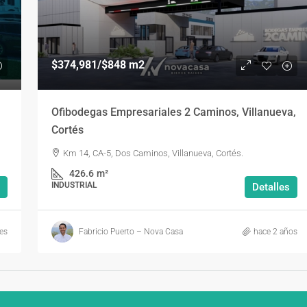
$374,981
/$848 m2
Ofibodegas Empresariales 2 Caminos, Villanueva,
Cortés
Km 14, CA-5, Dos Caminos, Villanueva, Cortés.
426.6
m²
INDUSTRIAL
Detalles
es
Fabricio Puerto – Nova Casa
hace 2 años