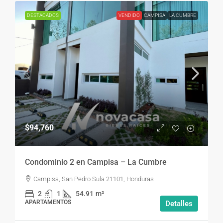
DESTACADOS
VENDIDO
CAMPISA
LA CUMBRE
$94,760
Condominio 2 en Campisa – La Cumbre
Campisa, San Pedro Sula 21101, Honduras
2
1
54.91
m²
APARTAMENTOS
Detalles