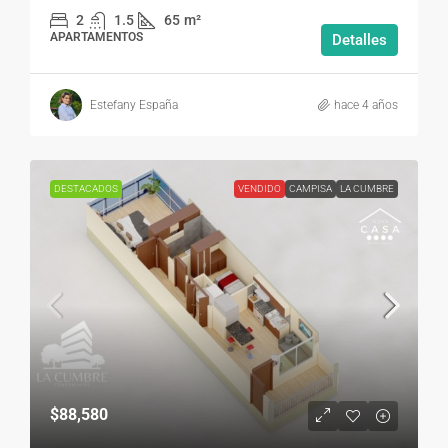
2
1.5
65
m²
APARTAMENTOS
Detalles
Estefany España
hace 4 años
DESTACADOS
VENDIDO
CAMPISA
LA CUMBRE
$88,580