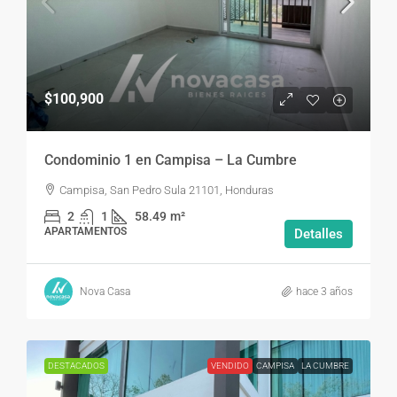
$100,900
Condominio 1 en Campisa – La Cumbre
Campisa, San Pedro Sula 21101, Honduras
2
1
58.49
m²
APARTAMENTOS
Detalles
Nova Casa
hace 3 años
DESTACADOS
VENDIDO
CAMPISA
LA CUMBRE