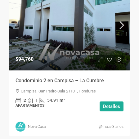
$94,760
Condominio 2 en Campisa – La Cumbre
Campisa, San Pedro Sula 21101, Honduras
2
1
54.91
m²
APARTAMENTOS
Detalles
Nova Casa
hace 3 años