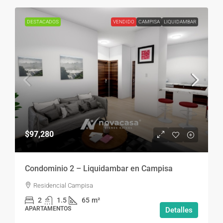
DESTACADOS
VENDIDO
CAMPISA
LIQUIDAMBAR
$97,280
Condominio 2 – Liquidambar en Campisa
Residencial Campisa
2
1.5
65
m²
APARTAMENTOS
Detalles