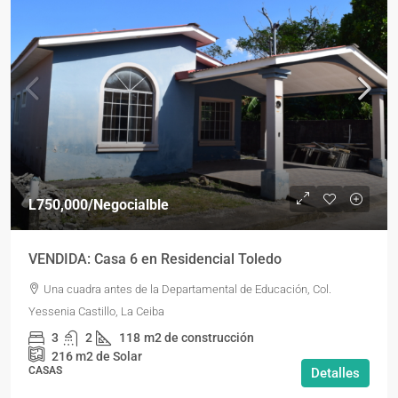
L750,000
/Negocialble
VENDIDA: Casa 6 en Residencial Toledo
Una cuadra antes de la Departamental de Educación, Col.
Yessenia Castillo, La Ceiba
3
2
118
m2 de construcción
216
m2 de Solar
CASAS
Detalles