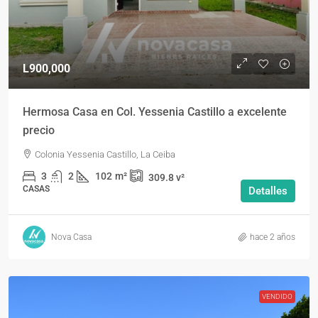
L900,000
Hermosa Casa en Col. Yessenia Castillo a excelente
precio
Colonia Yessenia Castillo, La Ceiba
3
2
102
m²
309.8
v²
CASAS
Detalles
Nova Casa
hace 2 años
VENDIDO