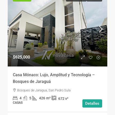
$625,000
Casa Mónaco: Lujo, Amplitud y Tecnología –
Bosques de Jaraguá
Bosques de Jaragua, San Pedro Sula
4
5
426
m²
672
v²
CASAS
Detalles