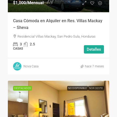
$1,000
/Mensual
Casa Cómoda en Alquiler en Res. Villas Mackay
– Sheva
Residencial Villas Mackay, San Pedro Sula, Honduras
3
2.5
CASAS
Detalles
Nova Casa
hace 7 meses
DESTACADOS
NO DISPONIBLE
NOR OESTE