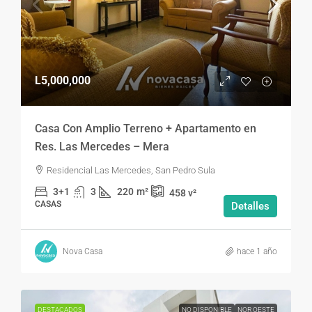
L5,000,000
Casa Con Amplio Terreno + Apartamento en
Res. Las Mercedes – Mera
Residencial Las Mercedes, San Pedro Sula
3+1
3
220
m²
458
v²
CASAS
Detalles
Nova Casa
hace 1 año
DESTACADOS
NO DISPONIBLE
NOR OESTE