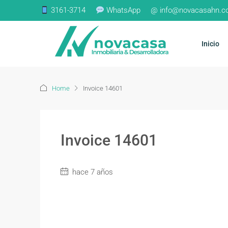
3161-3714
WhatsApp
@ info@novacasahn.
Inicio
Home
Invoice 14601
Invoice 14601
hace 7 años