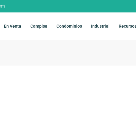
com
En Venta
Campisa
Condominios
Industrial
Recurso