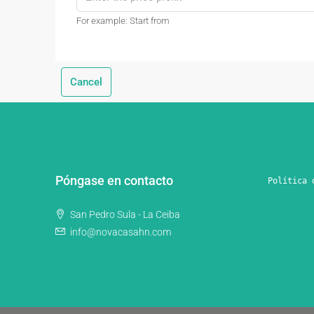
For example: Start from
Cancel
Póngase en contacto
Política 
San Pedro Sula - La Ceiba
info@novacasahn.com