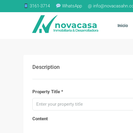
3161-3714
WhatsApp
@ info@novacasahn.
Inicio
Description
Property Title *
Content