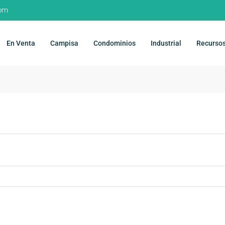
com
En Venta
Campisa
Condominios
Industrial
Recurso