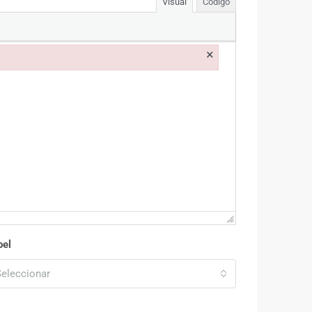
Visual
Código
×
bel
eleccionar